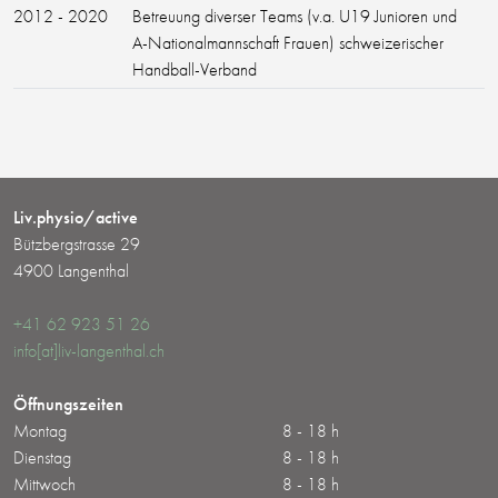
2012 - 2020
Betreuung diverser Teams (v.a. U19 Junioren und
A-Nationalmannschaft Frauen) schweizerischer
Handball-Verband
Liv.physio/active
Bützbergstrasse 29
4900 Langenthal
+41 62 923 51 26
info[at]liv-langenthal.ch
Öffnungszeiten
Montag
8 - 18 h
Dienstag
8 - 18 h
Mittwoch
8 - 18 h