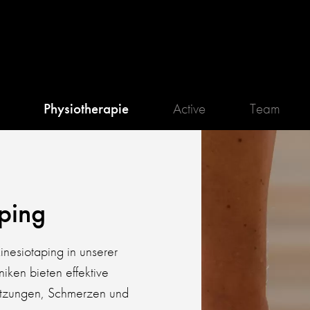
Physiotherapie
Active
Team
ping
inesiotaping in unserer
iken bieten effektive
etzungen, Schmerzen und