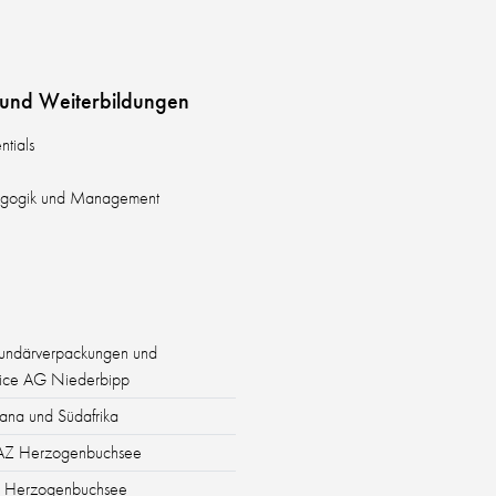
n und Weiterbildungen
ntials
 Agogik und Management
kundärverpackungen und
rvice AG Niederbipp
ana und Südafrika
 RAZ Herzogenbuchsee
AZ Herzogenbuchsee