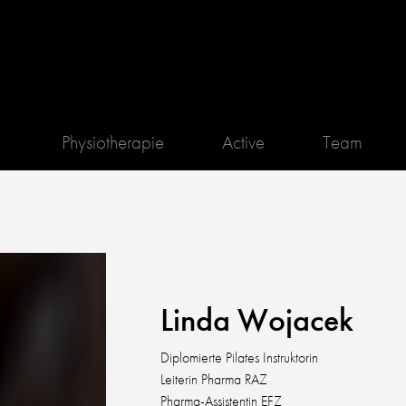
Physiotherapie
Active
Team
Linda Wojacek
Diplomierte Pilates Instruktorin
Leiterin Pharma RAZ
Pharma-Assistentin EFZ